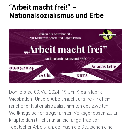
“Arbeit macht frei!” –
Nationalsozialismus und Erbe
Donnerstag 09.Mai 2024, 19 Uhr, Kreativfabrik
Wiesbaden »Unsere Arbeit macht uns frei«, rief ein
ranghoher Nationalsozialist inmitten des Zweiten
Weltkriegs seinen sogenannten Volksgenossen zu. Er
knüpfte damit nicht nur an die lange Tradition
»deutscher Arbeit« an, der nach die Deutschen eine