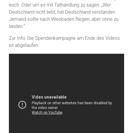
euch. Oder um es mit Tathandlung zu sagen: „Wer
Deutschland nicht liebt, hat Deutschland verstanden.
Jemand sollte nach Wiesbaden fliegen, aber ohne zu
landen.“
Zur Info: Die Spendenkampagne am Ende des Videos
ist abgelaufen.