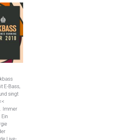
nkbass
it E-Bass,
und singt
 <<
h. Immer
 Ein
rgie
der
de Live-