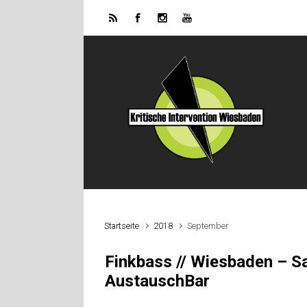
Zum Hauptinhalt springen
Startseite
2018
September
Finkbass // Wiesbaden – Sa
AustauschBar