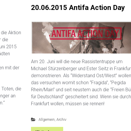
20.06.2015 Antifa Action Day
 die Aktion
 die
uni 2015
ädten
Am 20. Juni will die neue Rassistentruppe um
en mit der
Michael Stürzenberger und Ester Seitz in Frankfur
demonstrieren. Als “Widerstand Ost/West” wollen
das versuchen womit schon “Fragida”, “Pegida
Toten, die
Rhein/Main” und seit neustem auch die “Freien Bü
unger an
für Deutschland” gescheitert sind. Wenn sie durc
n.“
Frankfurt wollen, müssen sie rennen!
Allgemein
,
Archiv