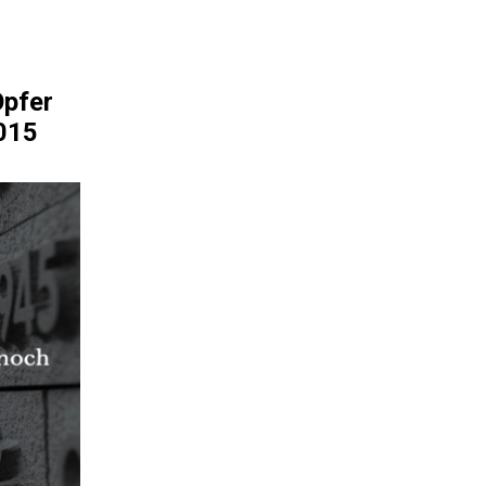
Opfer
015