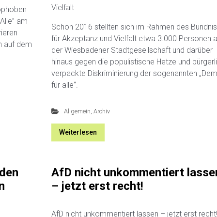
Vielfalt
mophoben
Alle” am
Schon 2016 stellten sich im Rahmen des Bündni
ieren
für Akzeptanz und Vielfalt etwa 3.000 Personen 
en auf dem
der Wiesbadener Stadtgesellschaft und darüber
hinaus gegen die populistische Hetze und bürgerl
verpackte Diskriminierung der sogenannten „De
für alle“.
Allgemein
,
Archiv
Weiterlesen
 den
AfD nicht unkommentiert lasse
n
– jetzt erst recht!
AfD nicht unkommentiert lassen – jetzt erst recht