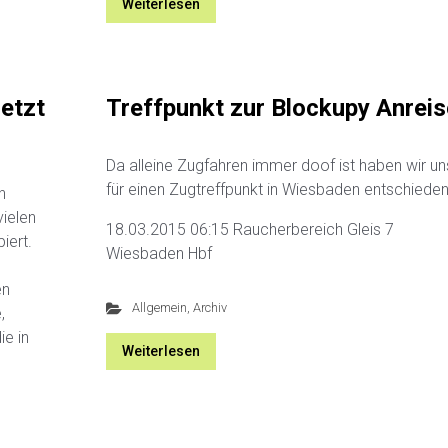
Weiterlesen
etzt
Treffpunkt zur Blockupy Anreis
Da alleine Zugfahren immer doof ist haben wir un
für einen Zugtreffpunkt in Wiesbaden entschieden
n
vielen
18.03.2015 06:15 Raucherbereich Gleis 7
iert.
Wiesbaden Hbf
en
Allgemein
,
Archiv
,
ie in
Weiterlesen