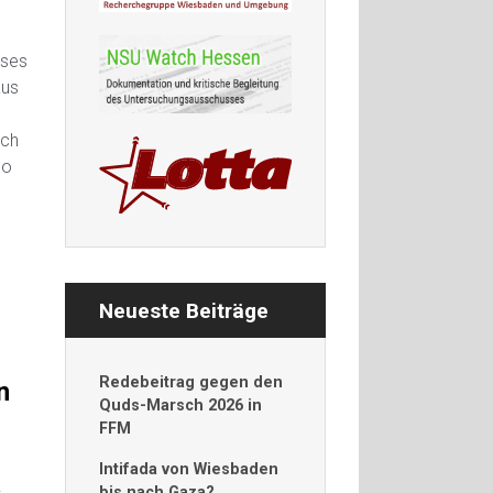
sses
aus
ich
mo
Neueste Beiträge
Redebeitrag gegen den
n
Quds-Marsch 2026 in
FFM
Intifada von Wiesbaden
!
bis nach Gaza?