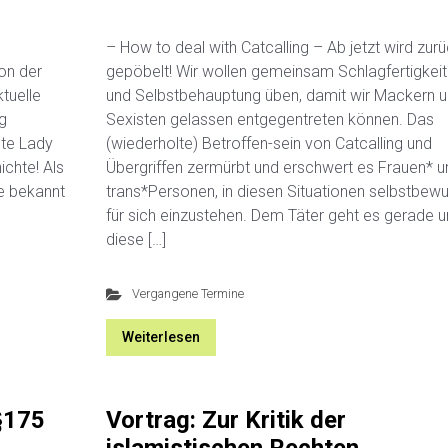
– How to deal with Catcalling – Ab jetzt wird zur
on der
gepöbelt! Wir wollen gemeinsam Schlagfertigkeit
tuelle
und Selbstbehauptung üben, damit wir Mackern 
g
Sexisten gelassen entgegentreten können. Das
lte Lady
(wiederholte) Betroffen-sein von Catcalling und
ichte! Als
Übergriffen zermürbt und erschwert es Frauen* u
 bekannt
trans*Personen, in diesen Situationen selbstbew
für sich einzustehen. Dem Täter geht es gerade 
diese […]
Vergangene Termine
Weiterlesen
§175
Vortrag: Zur Kritik der