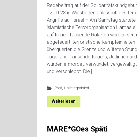
Redebeitrag auf der Solidaritätskundgeb
12.10.23 in Wiesbaden anlässlich des terro
Angriffs auf Israel – Am Samstag startete 
islamistische Terrororganisation Hamas ei
auf Israel. Tausende Raketen wurden seith
abgefeuert, terroristische Kampfeinheiten
überquerten die Grenze und wüteten Stunde
Tage lang: Tausende Israelis, Jüdinnen un
wurden ermordet, verwundet, vergewaltigt,
und verschleppt. Die […]
Post
,
Unkategorisiert
Weiterlesen
MARE*GOes Späti