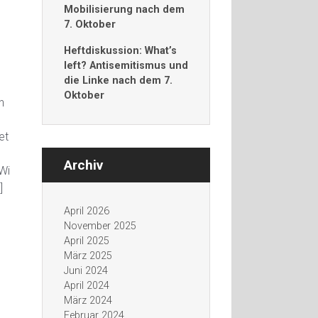
Mobilisierung nach dem
7. Oktober
Heftdiskussion: What’s
left? Antisemitismus und
die Linke nach dem 7.
Oktober
n
et
Archiv
Wi
]
April 2026
November 2025
April 2025
März 2025
Juni 2024
April 2024
März 2024
Februar 2024