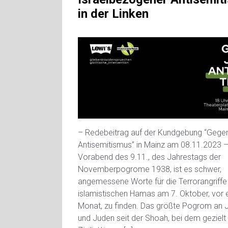
in der Linken
– Redebeitrag auf der Kundgebung “Gege
Antisemitismus” in Mainz am 08.11.2023 
Vorabend des 9.11., des Jahrestags der
Novemberpogrome 1938, ist es schwer,
angemessene Worte für die Terrorangriffe
islamistischen Hamas am 7. Oktober, vor
Monat, zu finden. Das größte Pogrom an 
und Juden seit der Shoah, bei dem gezielt