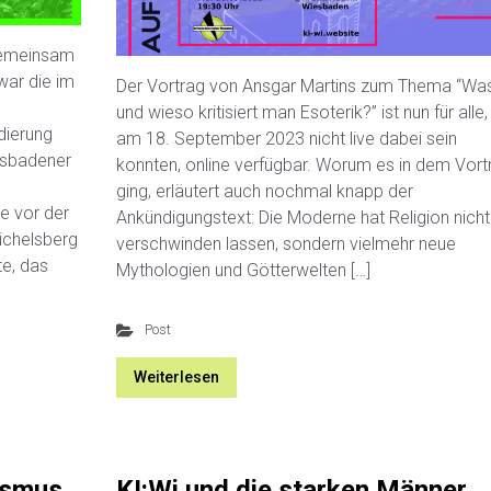
gemeinsam
war die im
Der Vortrag von Ansgar Martins zum Thema “Was
e
und wieso kritisiert man Esoterik?” ist nun für alle,
dierung
am 18. September 2023 nicht live dabei sein
iesbadener
konnten, online verfügbar. Worum es in dem Vort
ging, erläutert auch nochmal knapp der
e vor der
Ankündigungstext: Die Moderne hat Religion nicht
chelsberg
verschwinden lassen, sondern vielmehr neue
e, das
Mythologien und Götterwelten […]
Post
Weiterlesen
ismus
KI:Wi und die starken Männer