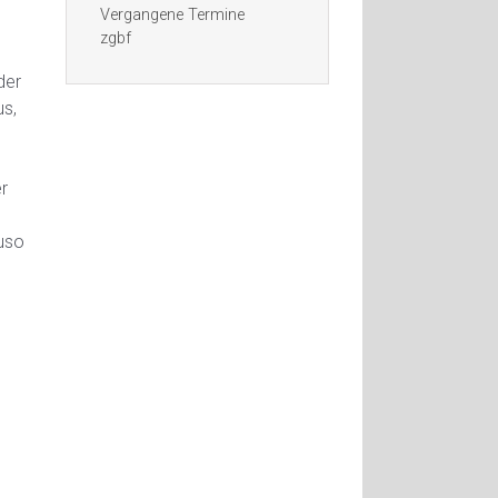
Vergangene Termine
zgbf
der
us,
r
uso