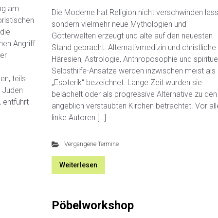
ung am
Die Moderne hat Religion nicht verschwinden lass
ristischen
sondern vielmehr neue Mythologien und
die
Götterwelten erzeugt und alte auf den neuesten
nen Angriff
Stand gebracht. Alternativmedizin und christliche
er
Häresien, Astrologie, Anthroposophie und spiritue
Selbsthilfe-Ansätze werden inzwischen meist als
n, teils
„Esoterik“ bezeichnet. Lange Zeit wurden sie
d Juden
belächelt oder als progressive Alternative zu den
 entführt
angeblich verstaubten Kirchen betrachtet. Vor al
linke Autoren […]
Vergangene Termine
Weiterlesen
Pöbelworkshop