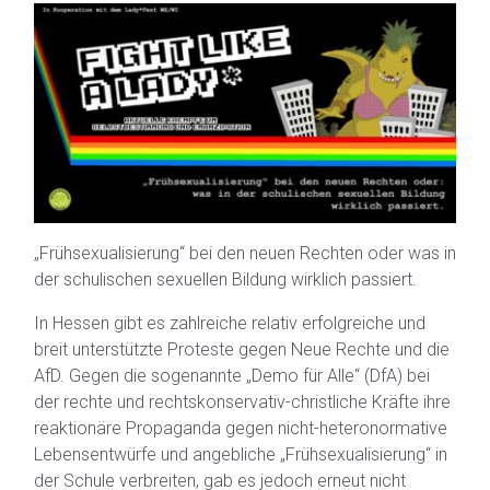
„Frühsexualisierung“ bei den neuen Rechten oder was in
der schulischen sexuellen Bildung wirklich passiert.
In Hessen gibt es zahlreiche relativ erfolgreiche und
breit unterstützte Proteste gegen Neue Rechte und die
AfD. Gegen die sogenannte „Demo für Alle“ (DfA) bei
der rechte und rechtskonservativ-christliche Kräfte ihre
reaktionäre Propaganda gegen nicht-heteronormative
Lebensentwürfe und angebliche „Frühsexualisierung“ in
der Schule verbreiten, gab es jedoch erneut nicht