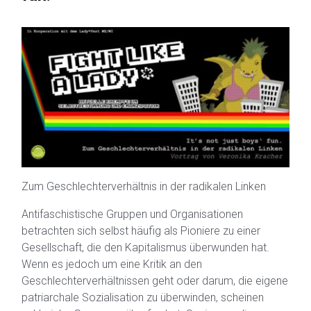
Zum Geschlechterverhältnis in der radikalen Linken
Antifaschistische Gruppen und Organisationen
betrachten sich selbst häufig als Pioniere zu einer
Gesellschaft, die den Kapitalismus überwunden hat.
Wenn es jedoch um eine Kritik an den
Geschlechterverhältnissen geht oder darum, die eigene
patriarchale Sozialisation zu überwinden, scheinen