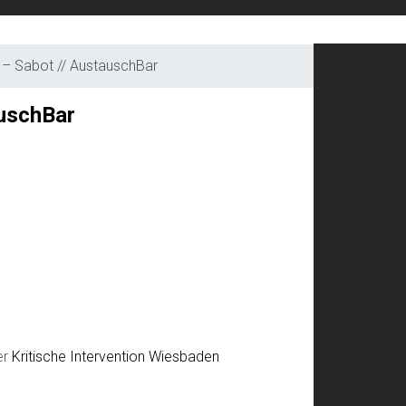
 – Sabot // AustauschBar
Li
auschBar
er
Kritische Intervention Wiesbaden