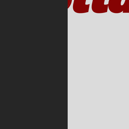
ueste Beiträge
Redebeitrag gegen den
Quds-Marsch 2026 in
FFM
Intifada von
Wiesbaden bis nach
Gaza? Rückblick auf
den 12.10.
Redebeitrag gegen den
Al-Quds-Marsch in
FfM 2025
Zwischen Erinnerung
und