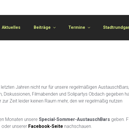
Aktuelles
Beiträge
Termine
Stadtrundga
en letzten Jahren nicht nur für unsere regelmäßigen AustauschBars
en, Diskussionen, Filmabenden und Solipartys Obdach gegeben ha
r zur Zeit leider keinen Raum mehr, den wir regelmäßig nutzen
den Monaten unsere
Special-Sommer-AustauschBars
geben. F
e oder unserer
Facebook-Seite
nachschauen.