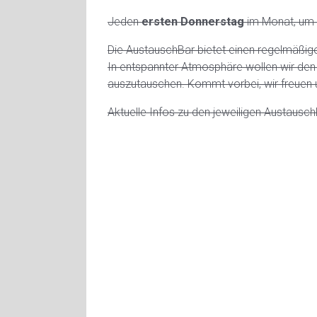
Jeden
ersten Donnerstag
im Monat, um
Die AustauschBar bietet einen regelmäßigen 
In entspannter Atmosphäre wollen wir den
auszutauschen. Kommt vorbei, wir freuen 
Aktuelle Infos zu den jeweiligen Austausch