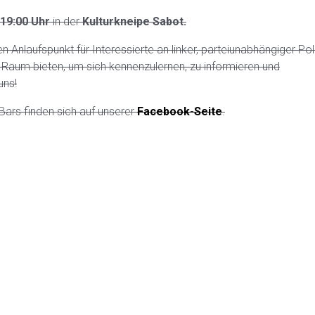
19:00 Uhr
in der
Kulturkneipe Sabot.
Anlaufspunkt für Interessierte an linker, parteiunabhängiger Poli
 Raum bieten, um sich kennenzulernen, zu informieren und
uns!
Bars finden sich auf unserer
Facebook-Seite
.