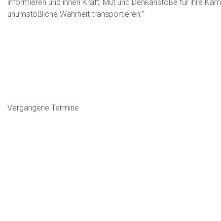
informieren und ihnen Kraft, Mut und Denkanstöße für ihre Käm
unumstößliche Wahrheit transportieren.”
Vergangene Termine