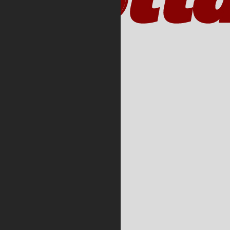
ueste Beiträge
Redebeitrag gegen den
Quds-Marsch 2026 in
FFM
Intifada von
Wiesbaden bis nach
Gaza? Rückblick auf
den 12.10.
Redebeitrag gegen den
Al-Quds-Marsch in
FfM 2025
Zwischen Erinnerung
und