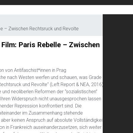
Li
elle – Zwischen Rechtsruck und Revolte
 Film: Paris Rebelle – Zwischen
n von Antifaschist*innen in Prag
oche nach Westen werfen und schauen, was Grade in
Rechtsruck und Revolte“ (Left Report & NEA, 2016).
und neoliberlen Reformen der “sozialistischen”
e Ihren Widerspruch nicht unausgesprochen lassen
nder Repression konfrontiert sind. Die
 miteinander im Zusammenhang stehende
aber keinen Anspruch auf absolute Vollständigkeit.
ion in Frankreich auseinanderzusetzen, sich weiter zu