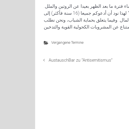
 فترة ما بعد الظهر بعيدا عن الروتين والملل
لهذا نود أن أدعوكم جميعا (16 سنة فأكثر) إلى “Sabot” على 13 مارس، ابتداء من الساعة 03:00. يمكن شراء القهوة
مال. وفيما يتعلق بحماية الشباب، ونحن نطلب
Vergangene Termine
AustauschBar zu “Antisemitismus”