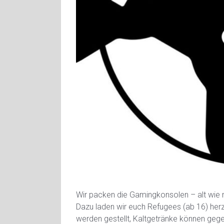
Wir packen die Gamingkonsolen – alt wie
Dazu laden wir euch Refugees (ab 16) herz
werden gestellt, Kaltgetränke können ge