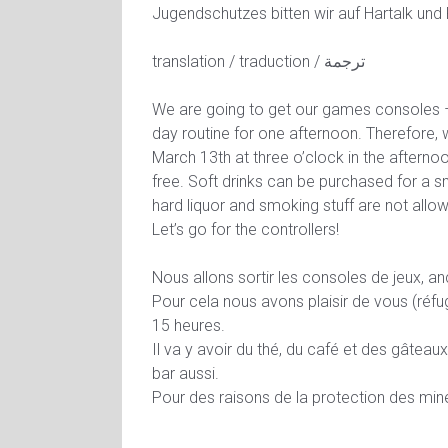
Jugendschutzes bitten wir auf Hartalk und 
translation / traduction / ترجمة
We are going to get our games consoles –
day routine for one afternoon. Therefore, w
March 13th at three o’clock in the afternoo
free. Soft drinks can be purchased for a s
hard liquor and smoking stuff are not allow
Let’s go for the controllers!
Nous allons sortir les consoles de jeux, a
Pour cela nous avons plaisir de vous (réfug
15 heures.
Il va y avoir du thé, du café et des gâtea
bar aussi.
Pour des raisons de la protection des min