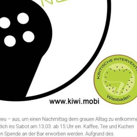
 neu – aus, um einen Nachmittag dem grauen Alltag zu entkomm
lich ins Sabot am 13.03. ab 15 Uhr ein. Kaffee, Tee und Kuchen
gen Spende an der Bar erworben werden. Aufgrund des