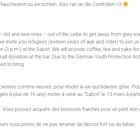
Rauchwaren zu verzichten. Also ran an die Controller! <3
 old and new ones – out of the cellar to get away from grey ev
e invite you refugees (sixteen years of age and older) to join us
n (3 p.m.) at the Sabot. We will provide coffee, tea and cake for
mall donation at the bar. Due to the German Youth Protection Act
ed to bring.
nciennes comme neuves, pour éluder la vie quotidienne grise. Pou
iés à plus de 16 ans) inviter à venir au “Sabot” le 13 mars à parti
ux. Vous pouvez acquérir des boissons fraiches pour un pétit don
eurs nous prions de ne pas amener de làlcool fort ou du tabac.