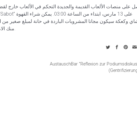
ل على منصات الألعاب القديمة والجديدة التحكم في الألعاب خارج لقضاء
اي وكعكة سيكون مجانا المشروبات الباردة في حانة لمبلغ صغير من ال
منك الامتناع عن المشروبات الكحولية القوية والتدخين.
AustauschBar “Reflexion zur Podiumsdisku
(Gentrifizierun