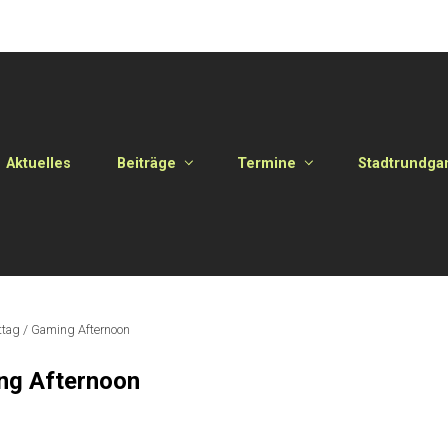
Aktuelles
Beiträge
Termine
Stadtrundga
tag / Gaming Afternoon
ng Afternoon