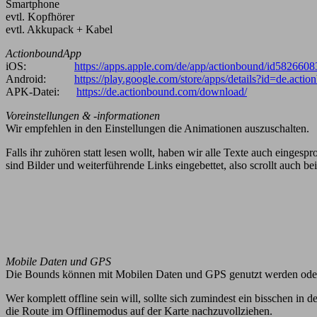
Smartphone
evtl. Kopfhörer
evtl. Akkupack + Kabel
ActionboundApp
iOS:
https://apps.apple.com/de/app/actionbound/id5826608
Android:
https://play.google.com/store/apps/details?id=de.acti
APK-Datei:
https://de.actionbound.com/download/
Voreinstellungen & -informationen
Wir empfehlen in den Einstellungen die Animationen auszuschalten.
Falls ihr zuhören statt lesen wollt, haben wir alle Texte auch eingespr
sind Bilder und weiterführende Links eingebettet, also scrollt auch b
Mobile Daten und GPS
Die Bounds können mit Mobilen Daten und GPS genutzt werden oder
Wer komplett offline sein will, sollte sich zumindest ein bisschen i
die Route im Offlinemodus auf der Karte nachzuvollziehen.