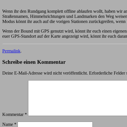
Wenn ihr den Rundgang komplett offline ablaufen wollt, haben wir a
Straßennamen, Himmelsrichtungen und Landmarken den Weg weisen, a
Modus könnt ihr auch auf die vorigen Stationen zurückgreifen, wenn 
Wenn der Bound mit GPS genutzt wird, könnt ihr euch einen eigenen 
euer GPS-Standort auf der Karte angezeigt wird, könnt ihr euch daran 
Permalink
.
Schreibe einen Kommentar
Deine E-Mail-Adresse wird nicht veröffentlicht.
Erforderliche Felder 
Kommentar
*
Name
*