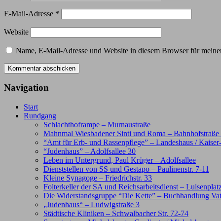
E-Mail-Adresse
*
Website
Name, E-Mail-Adresse und Website in diesem Browser für meine
Navigation
Start
Rundgang
Schlachthoframpe – Murnaustraße
Mahnmal Wiesbadener Sinti und Roma – Bahnhofstraße /
“Amt für Erb- und Rassenpflege” – Landeshaus / Kaiser
“Judenhaus” – Adolfsallee 30
Leben im Untergrund, Paul Krüger – Adolfsallee
Dienststellen von SS und Gestapo – Paulinenstr. 7-11
Kleine Synagoge – Friedrichstr. 33
Folterkeller der SA und Reichsarbeitsdienst – Luisenplat
Die Widerstandsgruppe “Die Kette” – Buchhandlung Va
„Judenhaus“ – Ludwigstraße 3
Städtische Kliniken – Schwalbacher Str. 72-74