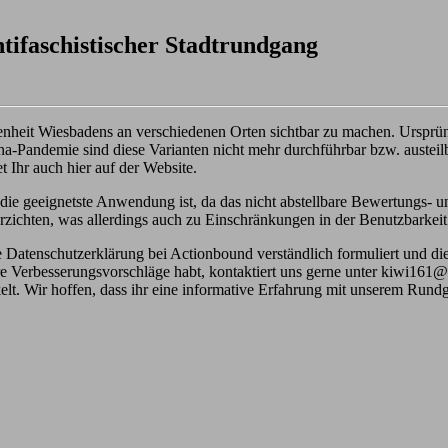
tifaschistischer Stadtrundgang
ngenheit Wiesbadens an verschiedenen Orten sichtbar zu machen. Ursprü
a-Pandemie sind diese Varianten nicht mehr durchführbar bzw. austeilb
t Ihr auch hier auf der Website.
t die geeignetste Anwendung ist, da das nicht abstellbare Bewertungs- 
zichten, was allerdings auch zu Einschränkungen in der Benutzbarkeit g
Datenschutzerklärung bei Actionbound verständlich formuliert und die A
Verbesserungsvorschläge habt, kontaktiert uns gerne unter kiwi161@po
kelt. Wir hoffen, dass ihr eine informative Erfahrung mit unserem Run