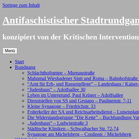
Springe zum Inhalt
Antifaschistischer Stadtrundg
konzipiert von der Kritischen Interventi
Menü
Start
Rundgang
Schlachthoframpe – Murnaustraße
Mahnmal Wiesbadener Sinti und Roma – Bahnhofstraße /
“Amt für Erb- und Rassenpflege” – Landeshaus / Kaiser
“Judenhaus” – Adolfsallee 30
Leben im Untergrund, Paul Krüger – Adolfsallee
Dienststellen von SS und Gestapo – Paulinenstr. 7-11
Kleine Synagoge – Friedrichstr. 33
Folterkeller der SA und Reichsarbeitsdienst – Luisenplat
Die Widerstandsgruppe “Die Kette” – Buchhandlung Va
„Judenhaus“ – Ludwigstraße 3
Städtische Kliniken – Schwalbacher Str. 72-74
Synagoge am Michelsberg – Coulinstr. / Michelsberg