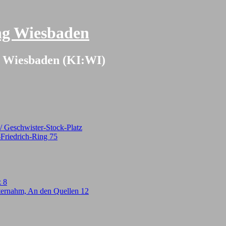
ang Wiesbaden
on Wiesbaden (KI:WI)
 Geschwister-Stock-Platz
-Friedrich-Ring 75
z 8
ternahm, An den Quellen 12