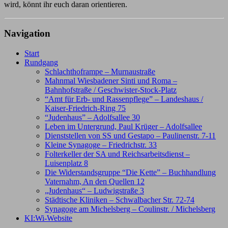
wird, könnt ihr euch daran orientieren.
Navigation
Start
Rundgang
Schlachthoframpe – Murnaustraße
Mahnmal Wiesbadener Sinti und Roma –
Bahnhofstraße / Geschwister-Stock-Platz
“Amt für Erb- und Rassenpflege” – Landeshaus /
Kaiser-Friedrich-Ring 75
“Judenhaus” – Adolfsallee 30
Leben im Untergrund, Paul Krüger – Adolfsallee
Dienststellen von SS und Gestapo – Paulinenstr. 7-11
Kleine Synagoge – Friedrichstr. 33
Folterkeller der SA und Reichsarbeitsdienst –
Luisenplatz 8
Die Widerstandsgruppe “Die Kette” – Buchhandlung
Vaternahm, An den Quellen 12
„Judenhaus“ – Ludwigstraße 3
Städtische Kliniken – Schwalbacher Str. 72-74
Synagoge am Michelsberg – Coulinstr. / Michelsberg
KI:Wi-Website