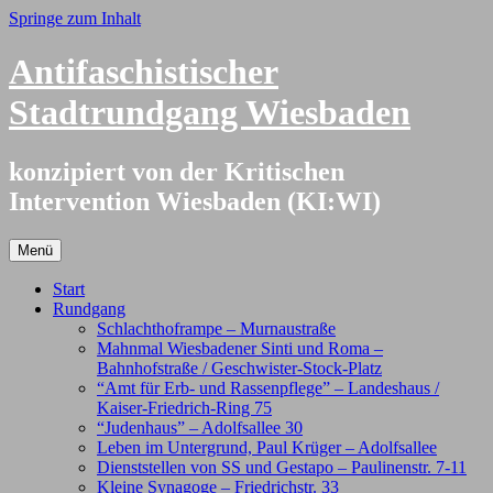
Springe zum Inhalt
Antifaschistischer
Stadtrundgang Wiesbaden
konzipiert von der Kritischen
Intervention Wiesbaden (KI:WI)
Menü
Start
Rundgang
Schlachthoframpe – Murnaustraße
Mahnmal Wiesbadener Sinti und Roma –
Bahnhofstraße / Geschwister-Stock-Platz
“Amt für Erb- und Rassenpflege” – Landeshaus /
Kaiser-Friedrich-Ring 75
“Judenhaus” – Adolfsallee 30
Leben im Untergrund, Paul Krüger – Adolfsallee
Dienststellen von SS und Gestapo – Paulinenstr. 7-11
Kleine Synagoge – Friedrichstr. 33