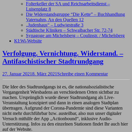
Folterkeller der SA und Reichsarbeitsdienst –
Luisenplatz 8
Die Widerstandsgruppe “Die Kette” – Buchhandlung
Vaternahm, An den Quellen 12
„Judenhaus“ – Ludwigstraße 3
Städtische Kliniken – Schwalbacher Str. 72-74
Synagoge am Michelsberg – Coulinstr. / Michelsberg
KI:Wi-Website
Verfolgung. Vernichtung. Widerstand. –
Antifaschistischer Stadtrundgang
27. Januar 2021
8. März 2021
Schreibe einen Kommentar
Die Idee des Stadtrundgangs ist es, die nationalsozialistische
Vergangenheit Wiesbadens an verschiedenen Orten sichtbar zu
machen. Ursprünglich wurde dieser Stadtrundgang als Live-
Veranstaltung konzipiert und dann in einen analogen Stadtplan
übertragen. Aufgrund der Corona-Pandemie sind diese Varianten
nicht mehr durchführbar bzw. austeilbar, also nun unser digitaler
Versuch mithilfe der App „Actionbound“, inklusive Audio-
Unterstützung. Infos zu den einzelnen Stationen findet Ihr auch hier
auf der Website.