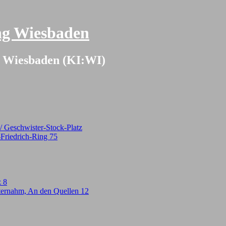
ang Wiesbaden
on Wiesbaden (KI:WI)
 Geschwister-Stock-Platz
-Friedrich-Ring 75
z 8
ternahm, An den Quellen 12