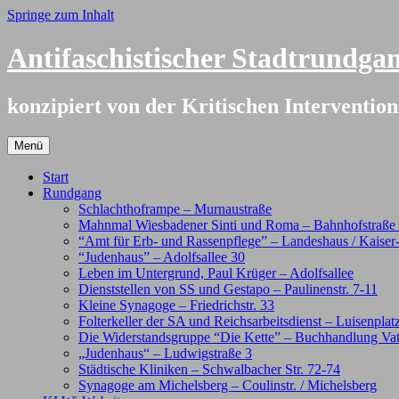
Springe zum Inhalt
Antifaschistischer Stadtrundg
konzipiert von der Kritischen Interventi
Menü
Start
Rundgang
Schlachthoframpe – Murnaustraße
Mahnmal Wiesbadener Sinti und Roma – Bahnhofstraße /
“Amt für Erb- und Rassenpflege” – Landeshaus / Kaiser
“Judenhaus” – Adolfsallee 30
Leben im Untergrund, Paul Krüger – Adolfsallee
Dienststellen von SS und Gestapo – Paulinenstr. 7-11
Kleine Synagoge – Friedrichstr. 33
Folterkeller der SA und Reichsarbeitsdienst – Luisenplat
Die Widerstandsgruppe “Die Kette” – Buchhandlung Va
„Judenhaus“ – Ludwigstraße 3
Städtische Kliniken – Schwalbacher Str. 72-74
Synagoge am Michelsberg – Coulinstr. / Michelsberg