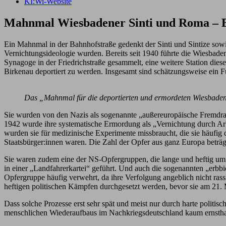
KI:Wi-Website
Mahnmal Wiesbadener Sinti und Roma – Ba
Ein Mahnmal in der Bahnhofstraße gedenkt der Sinti und Sintize sowi
Vernichtungsideologie wurden. Bereits seit 1940 führte die Wiesbade
Synagoge in der Friedrichstraße gesammelt, eine weitere Station di
Birkenau deportiert zu werden. Insgesamt sind schätzungsweise ein
Das „Mahnmal für die deportierten und ermordeten Wiesbaden
Sie wurden von den Nazis als sogenannte „außereuropäische Fremdrass
1942 wurde ihre systematische Ermordung als „Vernichtung durch Arb
wurden sie für medizinische Experimente missbraucht, die sie häufig
Staatsbürger:innen waren. Die Zahl der Opfer aus ganz Europa beträgt
Sie waren zudem eine der NS-Opfergruppen, die lange und heftig um 
in einer „Landfahrerkartei“ geführt. Und auch die sogenannten „erb
Opfergruppe häufig verwehrt, da ihre Verfolgung angeblich nicht rass
heftigen politischen Kämpfen durchgesetzt werden, bevor sie am 21
Dass solche Prozesse erst sehr spät und meist nur durch harte polit
menschlichen Wiederaufbaus im Nachkriegsdeutschland kaum ernsth