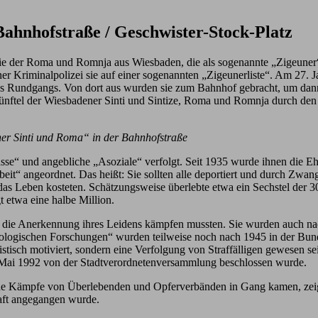
hnhofstraße / Geschwister-Stock-Platz
e der Roma und Romnja aus Wiesbaden, die als sogenannte „Zigeuner“ k
ner Kriminalpolizei sie auf einer sogenannten „Zigeunerliste“. Am 27.
eses Rundgangs. Von dort aus wurden sie zum Bahnhof gebracht, um da
 Fünftel der Wiesbadener Sinti und Sintize, Roma und Romnja durch d
er Sinti und Roma“ in der Bahnhofstraße
e“ und angebliche „Asoziale“ verfolgt. Seit 1935 wurde ihnen die Ehes
eit“ angeordnet. Das heißt: Sie sollten alle deportiert und durch Z
 das Leben kosteten. Schätzungsweise überlebte etwa ein Sechstel der 
 etwa eine halbe Million.
die Anerkennung ihres Leidens kämpfen mussten. Sie wurden auch nach
biologischen Forschungen“ wurden teilweise noch nach 1945 in der Bu
istisch motiviert, sondern eine Verfolgung von Straffälligen gewesen 
. Mai 1992 von der Stadtverordnetenversammlung beschlossen wurde.
ische Kämpfe von Überlebenden und Opferverbänden in Gang kamen, zeigt
aft angegangen wurde.