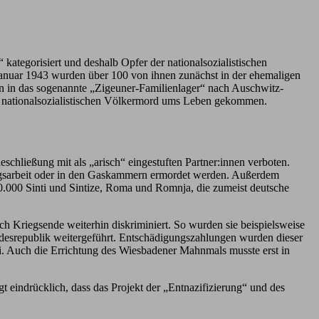
ategorisiert und deshalb Opfer der nationalsozialistischen
 Januar 1943 wurden über 100 von ihnen zunächst in der ehemaligen
nn in das sogenannte „Zigeuner-Familienlager“ nach Auschwitz-
en nationalsozialistischen Völkermord ums Leben gekommen.
chließung mit als „arisch“ eingestuften Partner:innen verboten.
wangsarbeit oder in den Gaskammern ermordet werden. Außerdem
30.000 Sinti und Sintize, Roma und Romnja, die zumeist deutsche
 Kriegsende weiterhin diskriminiert. So wurden sie beispielsweise
ndesrepublik weitergeführt. Entschädigungszahlungen wurden dieser
sei. Auch die Errichtung des Wiesbadener Mahnmals musste erst in
 eindrücklich, dass das Projekt der „Entnazifizierung“ und des